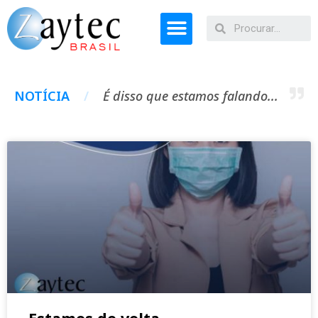
Serviços
Metodologias
NOTÍCIA
/
É disso que estamos falando...
Clientes
Notícias
Contato
Estamos de volta